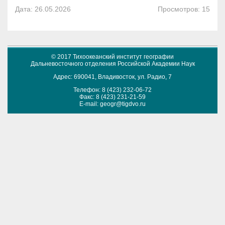
Дата: 26.05.2026
Просмотров: 15
© 2017 Тихоокеанский институт географии
Дальневосточного отделения Российской Академии Наук
Адрес: 690041, Владивосток, ул. Радио, 7
Телефон: 8 (423) 232-06-72
Факс: 8 (423) 231-21-59
E-mail:
geogr@tigdvo.ru