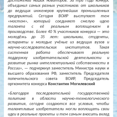
достижений наших новаторов. За три года конкурс
объединил самых разных участников: от школьников
до ведущих инженеров крупнейших промышленных
предприятий. Сегодня ВОИР выступает тем
«мостом», который соединяет смелую идею
таланта с её реальным воплощением в
производстве. Более 40 % участников конкурса — это
молодёжь до 35 лет: школьники, студенты,
аспиранты и молодые учёные из ведущих вузов и
научно-исследовательских институтов. Такая
системная работа обеспечивает реальную
поддержку изобретательской деятельности и
развитие рынка интеллектуальной собственности в
России»,
— подчеркнул заместитель Министра науки и
высшего образования РФ, заместитель Председателя
попечительского совета ВОИР, Председатель
оргкомитета конкурса
Константин Могилевский
«Благодаря последовательной государственной
политике в области научно-технологического
развития, сегодня создаются все условия, чтобы
талантливые изобретатели могли воплощать свои
идеи в реальные проекты и тем самым вносить вклад