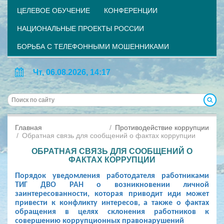
ЦЕЛЕВОЕ ОБУЧЕНИЕ
КОНФЕРЕНЦИИ
НАЦИОНАЛЬНЫЕ ПРОЕКТЫ РОССИИ
БОРЬБА С ТЕЛЕФОННЫМИ МОШЕННИКАМИ
Чт, 06.08.2026, 14:17
Главная
Противодействие коррупции
Обратная связь для сообщений о фактах коррупции
ОБРАТНАЯ СВЯЗЬ ДЛЯ СООБЩЕНИЙ О
ФАКТАХ КОРРУПЦИИ
Порядок уведомления работодателя работниками
ТИГ ДВО РАН о возникновении личной
заинтересованности, которая приводит иди может
привести к конфликту интересов, а также о фактах
обращения в целях склонения работников к
совершению коррупционных правонарушений