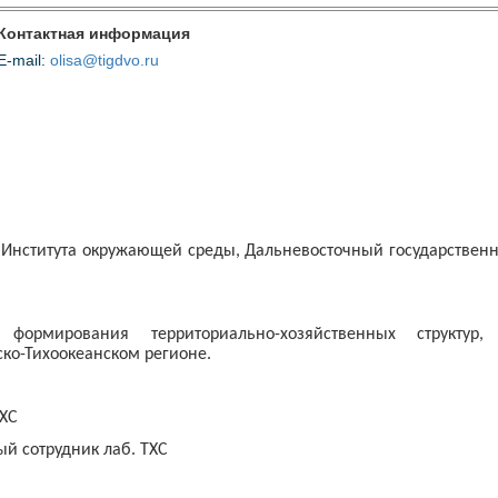
Контактная информация
E-mail:
olisa@tigdvo.ru
т Института окружающей среды, Дальневосточный государственн
формирования территориально-хозяйственных структур,
ско-Тихоокеанском регионе.
ТХС
ый сотрудник лаб. ТХС