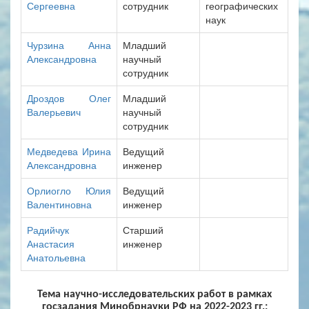
Сергеевна
сотрудник
географических
наук
Чурзина Анна
Младший
Александровна
научный
сотрудник
Дроздов Олег
Младший
Валерьевич
научный
сотрудник
Медведева Ирина
Ведущий
Александровна
инженер
Орлиогло Юлия
Ведущий
Валентиновна
инженер
Радийчук
Старший
Анастасия
инженер
Анатольевна
Тема научно-исследовательских работ в рамках
госзадания Минобрнауки РФ на 2022-2023 гг.: