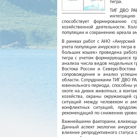
тигра.
ТИГ ДВО РАН
интеграцию 
способствует формированию ст
хозяйственной деятельности. Ко
популяции и сохранению ареала аму
В рамках работ с АНО «Амурский
учета популяции амурского тигра в
больших кошек» проведена работ
тигра с учетом формирующихся тр
анализа числа видов модельных г
Востока России и Северо-Восток
сопровождение и анализ успешно
области. Сотрудниками ТИГ ДВО РА
ювенильного периода, способны ус
охоте на диких животных, а конта
хозяйства, охраны окружающей с
ситуаций между человеком и аму
конфликтных ситуаций, продолж
рекомендаций по снижению уровня
Важнейшими факторами, влияющим
Данный аспект экологии амурско
влияние репродуктивного статуса 