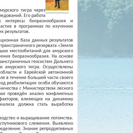
мурского тигра через
ледований. Его работа
их интересы биоразнообразия и
частия в программах по изучению
х результатов.
ционная база данных результатов
я трансграничного резервата «Земля
ших местообитаний для амурского
нения биоразнообразия. На основе
рансграничных геосистем Дальнего
и амурского тигра. Осуществлены
 области и Еврейской автономной
ле в течение большей части своего
риод реабилитации особи обучаются
дничества с Министерством лесного
рая проведён анализ конфликтных
 факторов, влияющих на динамику
анализа должна стать выработка
одство и выращивание потомства.
спутникового слежения. Выявлено
пределение. Знание репродуктивных