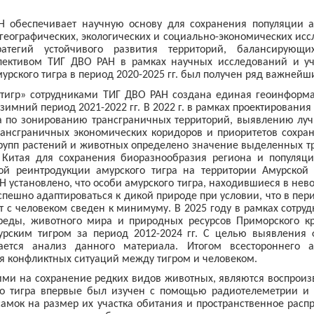
 обеспечивает научную основу для сохранения популяции а
географических, экологических и социально-экономических исс
ратегий устойчивого развития территорий, балансирующ
ллективом ТИГ ДВО РАН в рамках научных исследований и у
рского тигра в период 2020-2025 гг. был получен ряд важнейши
 тигр» сотрудниками ТИГ ДВО РАН создана единая геоинформа
 зимний период 2021-2022 гг. В 2022 г. в рамках проектировани
а по зонированию трансграничных территорий, выявлению луч
ансграничных экономических коридоров и приоритетов сохра
рупп растений и животных определено значение выделенных т
а Китая для сохранения биоразнообразия региона и популяци
й реинтродукции амурского тигра на территории Амурской
Н установлено, что особи амурского тигра, находившиеся в нево
пешно адаптироваться к дикой природе при условии, что в пе
кт с человеком сведен к минимуму. В 2025 году в рамках сотру
реды, животного мира и природных ресурсов Приморского к
рским тигром за период 2012-2024 гг. С целью выявления
ается анализ данного материала. Итогом всестороннего 
 конфликтных ситуаций между тигром и человеком.
и на сохранение редких видов животных, являются воспроизв
го тигра впервые был изучен с помощью радиотелеметрии и 
самок на размер их участка обитания и пространственное рас