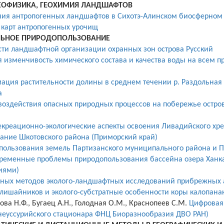
ГЕОФИЗИКА, ГЕОХИМИЯ ЛАНДШАФТОВ
ия антропогенных ландшафтов в Сихотэ-Алинском биосферном 
карт антропогенных урочищ
ЛЬНОЕ ПРИРОДОПОЛЬЗОВАНИЕ
ти ландшафтной организации охранных зон острова Русский
 изменчивость химического состава и качества воды на всем п
ация растительности долины в среднем
течении р. Раздольная
а
воздействия опасных природных процессов на побережье остров
екреационно-экологические аспекты освоения Ливадийского хр
ание Шкотовского района (Приморский край)
спользования земель Партизанского муниципального района и Па
ременные проблемы природопользования бассейна озера Ханка 
иями)
ных методов эколого-ландшафтных исследований прибрежных 
 лишайников и эколого-субстратные особенности коры калопана
ва Н.Ф., Бугаец А.Н., Голодная О.М.,
Краснопеев С.М.
Цифровая 
хнеуссурийского стационара ФНЦ Биоразнообразия ДВО РАН)