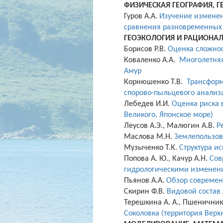
ФИЗИЧЕСКАЯ ГЕОГРАФИЯ, 
Гуров А.А.
Изучение изменен
сравнения разновременных 
ГЕОЭКОЛОГИЯ
И РАЦИОНА
Борисов Р.В.
Оценка сложнос
Коваленко А.А.
Многолетняя
Амур
Корнюшенко Т.В.
Трансформ
спорово-пыльцевого анализ
Лебедев И.И.
Оценка риска 
Великого, Японское море)
Леусов А.Э., Малюгин А.В.
Р
Маслова М.Н.
Землепользов
Музыченко Т.К.
Структура и
Попова А. Ю., Качур А.Н.
Сов
гидрологическими изменен
Пьянов А.А.
Обзор современ
Скирин Ф.В.
Видовой состав
Терешкина А. А., Пшеничнико
Соколовка (территория Вер