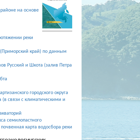
районе на основе
ротяжении реки
 (Приморский край) по данным
ов Русский и Шкота (залив Петра
ебта
ртизанского городского округа
(в связи с климатическими и
акваторий
кса семилопастного
почвенная карта водосбора реки