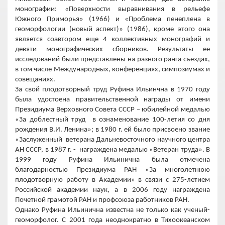
монографии: «Поверхности выравнивания в рельефе
Южного Приморья» (1966) и «Проблема пенеплена в
геоморфологии (новый аспект)» (1986), кроме этого она
является соавтором еще 4 коллективных монографий и
девяти монографических сборников. Результаты ее
исследований были представлены на разного ранга съездах,
в том числе Международных, конференциях, симпозиумах и
совещаниях.
За свой плодотворный труд Руфина Ильинчна в 1970 году
была удостоена правительственной награды от имени
Президиума Верховного Совета СССР – юбилейной медалью
«За доблестный труд в ознаменование 100-летия со дня
рождения В.И. Ленина»; в
1980 г
. ей было присвоено звание
«Заслуженный ветерана Дальневосточного научного центра
АН СССР, в
1987 г
. - награждена медалью «Ветеран труда». В
1999 году Руфина Ильинична была отмечена
благодарностью Президиума РАН «За многолетнюю
плодотворную работу в Академии» в связи с 275-летием
Российской академии наук, а в 2006 году награждена
Почетной грамотой РАН и профсоюза работников РАН.
Однако Руфина Ильинична известна не только как ученый-
геоморфолог. С 2001 года неоднократно в Тихоокеанском