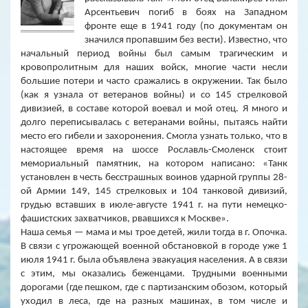
Арсентьевич погиб в боях на Западном
фронте еще в 1941 году (по документам он
значился про­павшим без вести). Известно, что
начальный период войны был самым трагическим и
кровопролитным для наших войск, многие части несли
большие потери и часто сражались в окружении. Так было
(как я узнала от ветеранов войны) и со 145 стрелковой
дивизией, в составе которой воевал и мой отец.
Я
много и
долго переписывалась с ветеранами вой­ны, пытаясь найти
место его гибели и захоронения. Смогла узнать толь­ко, что в
настоящее время на шоссе Рославль-Смоленск стоит
мемори­альный памятник, на котором написано: «Танк
установлен в честь бесстрашных воинов ударной группы 28-
ой Армии 149, 145 стрелковых и 104 танковой дивизий,
грудью вставших в июле-августе 1941 г. на пути немецко-
фашистских захватчиков, рвавшихся к Москве».
Наша семья — мама и мы трое детей, жили тогда в г. Опочка.
В связи с угрожающей военной обстановкой в городе уже 1
июля 1941 г. была объявлена эвакуация населения. А в связи
с этим, мы оказались беженцами. Трудными военными
дорогами (где пешком, где с парти­занским обозом, который
уходил в леса, где на разных машинах, в том числе и