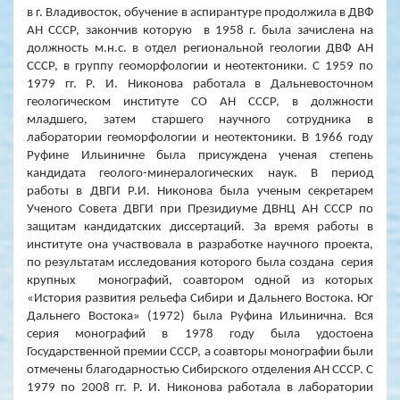
в г. Владивосток, обучение в аспирантуре продолжила в ДВФ
АН СССР, закончив которую в
1958 г
. была зачислена на
должность м.н.с. в отдел региональной геологии ДВФ АН
СССР, в группу геоморфологии и неотектоники. С 1959 по
1979 гг. Р. И. Никонова работала в Дальневосточном
геологическом институте СО АН СССР, в должности
младшего, затем старшего научного сотрудника в
лаборатории геоморфологии и неотектоники. В 1966 году
Руфине Ильиничне была присуждена ученая степень
кандидата геолого-минералогических наук. В период
работы в ДВГИ Р.И. Никонова была ученым секретарем
Ученого Совета ДВГИ при Президиуме ДВНЦ АН СССР по
защитам кандидатских диссертаций. За время работы в
институте она участвовала в разработке научного проекта,
по результатам исследования которого была создана серия
крупных монографий, соавтором одной из которых
«История развития рельефа Сибири и Дальнего Востока. Юг
Дальнего Востока» (1972) была Руфина Ильинична. Вся
серия монографий в 1978 году была удостоена
Государственной премии СССР, а соавторы монографии были
отмечены благодарностью Сибирского отделения АН СССР. С
1979 по 2008 гг. Р. И. Никонова работала в лаборатории