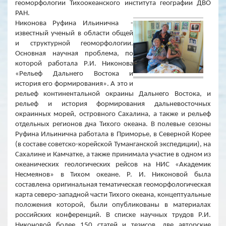
геоморфологии Тихоокеанского института географии ДВО
РАН.
Никонова Руфина Ильинична -
известный ученый в области общей
и структурной геоморфологии.
Основная научная проблема, по
которой работала Р.И. Никонова
«Рельеф Дальнего Востока и
история его формирования». А это и
рельеф континентальной окраины Дальнего Востока, и
рельеф и история формирования дальневосточных
окраинных морей, островного Сахалина, а также и рельеф
отдельных регионов дна Тихого океана. В полевые сезоны
Руфина Ильинична работала в Приморье, в Северной Корее
(в составе советско-корейской Туманганской экспедиции), на
Сахалине и Камчатке, а также принимала участие в одном из
океанических геологических рейсов на НИС «Академик
Несмеянов» в Тихом океане. Р. И. Никоновой была
составлена оригинальная тематическая геоморфологическая
карта северо-западной части Тихого океана, концептуальные
положения которой, были опубликованы в материалах
российских конференций. В списке научных трудов Р.И.
Никоновой более 150 статей и тезисов, две авторские