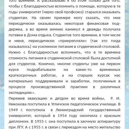
того времени. А рассказываю я об этом только для того,
чтобы с благо­дарностью вспомнить о помощи, которую в те
годы университет (через свой профсоюз) старался оказывать
студентам. На своем примере могу сказать, что мне
периодически оказывалась некоторая финансовая под­
держка, а во время зимних каникул я дважды получала
путевки в Дома отдыха. Студентов того времени, в том числе
и меня, периодически «прикрепляли» (так это тогда
называлось) на усиленное питание в сту­денческой столовой.
Нужно с благодарностью вспомнить, что в те вре­мена
стоимость питания в студенческой столовой была доступной
для студентов. Конечно, многие студенты уже на первом
курсе подрабаты­вали на каких-то временных
краткосрочных работах, а на старших кур­сах нас
материально поддерживали и заработки, полученные в
процессе производственной практики в различных
экспедициях».
Пережив эвакуацию и детдом во время войны, Р. И.
Никонова поступила в Угличское педагогическое училище. В
1949 г
. поступила в Ленинградский государственный
университет, который в 1954 году окончила с красным
дипломом. В
1955 г
. она поступила в заочную аспирантуру
при ЛГУ. А с
1955 г
. в связи с переездом на место жительство