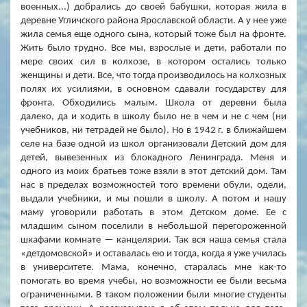
военных...) добрались до своей бабушки, которая жила в
дерев­не Угличского района Ярославской области. А у нее уже
жила семья еще одного сына, который тоже был на фронте.
Жить было трудно. Все мы, взрослые и дети, работали по
мере своих сил в колхозе, в котором остались только
женщины и дети. Все, что тогда производилось на колхозных
полях их усилиями, в основном сдавали государству для
фронта. Обходились малым. Школа от деревни была
далеко, да и ходить в школу было не в чем и не с чем (ни
учебников, ни тетрадей не было). Но в 1942 г. в ближайшем
селе на базе одной из школ организовали Детский дом для
детей, вывезенных из блокадного Ленинграда. Меня и
одного из моих братьев тоже взяли в этот детский дом. Там
нас в пределах воз­можностей того времени обули, одели,
выдали учебники, и мы пошли в школу. А потом и нашу
маму уговорили работать в этом Детском доме. Ее с
младшим сыном поселили в небольшой перегороженной
шкафами комнате — канцелярии. Так вся наша семья стала
«детдомовской» и оставалась ею и тогда, когда я уже училась
в университете. Мама, ко­нечно, старалась мне как-то
помогать во время учебы, но возможности ее были весьма
ограниченными. В таком положении были многие сту­денты