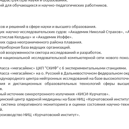
нфраструктуры науки и образования;
й для обучающихся и научно-педагогических работников.
ов и решений в сфере науки и высшего образования.
х научно-исследовательских судов: «Академик Николай Страхов», «
стислав Келдыш» и «Академик Иоффе».
ких судна неограниченного района плавания.
приборная база ведущих организаций.
й вооруженности сектора исследований и разработок.
я национальной исследовательской компьютерной сети нового поко
класса «мегасайенс» ЦКП "СКИФ" с 6 экспериментальными станциями.
ласса «мегасайенс» на о. Русский в Дальневосточном федеральном окр
дународного центра нейтронных исследований на базе высокопоточн
ения и дистанционных образовательных технологий сферы высше
я.
ный источник синхротронного излучения «КИСИ-Курчатов».
инский центр ядерной медицины на базе НИЦ «Курчатовский институ
система оперативного мониторинга и оценки состояния научно-техн
й.
оизводство НИЦ «Курчатовский институт».