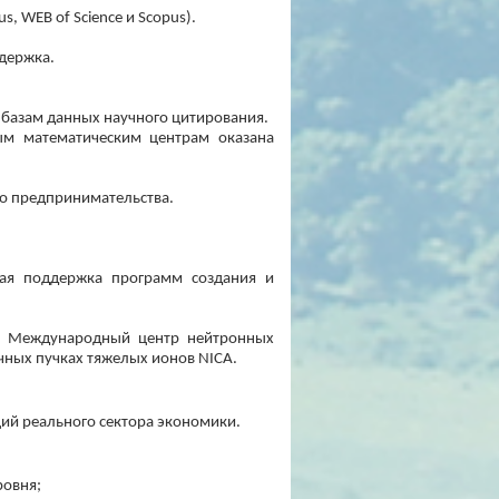
 WEB of Science и Scopus).
держка.
базам данных научного цитирования.
ым математическим центрам оказана
го предпринимательства.
ная поддержка программ создания и
 - Международный центр нейтронных
чных пучках тяжелых ионов NICA.
ций реального сектора экономики.
ровня;