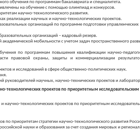
ного обучения по программам бакалавриата и специалитета.
ивлечены на обучение с помощью олимпиад и конкурсов.
оритетам научно-технологического развития.
ках реализации научных и научно-технологических проектов.
азовательных организаций по программе подготовки управленческих 
бразовательных организаций – кадровый резерв.
 академической мобильности с учетом задач пространственного разв
обучения по программам повышения квалификации научно-педагоги
асти правовой охраны, защиты и коммерциализации результатов
ктов и исследований в сфере общественно-политических наук.
вня.
ий руководителей научных, научно-технических проектов и лаборато
чно-технологических проектов по приоритетным исследовательск
х и научно-технологических проектов по приоритетным исследовател
ов по приоритетам стратегии научно-технологического развития Росс
оссийской науки и образования за счет создания мировых и регионал