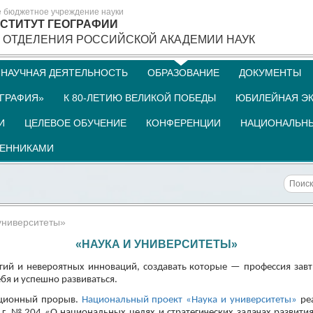
е бюджетное учреждение науки
СТИТУТ ГЕОГРАФИИ
 ОТДЕЛЕНИЯ РОССИЙСКОЙ АКАДЕМИИ НАУК
НАУЧНАЯ ДЕЯТЕЛЬНОСТЬ
ОБРАЗОВАНИЕ
ДОКУМЕНТЫ
ГРАФИЯ»
К 80-ЛЕТИЮ ВЕЛИКОЙ ПОБЕДЫ
ЮБИЛЕЙНАЯ ЭК
И
ЦЕЛЕВОЕ ОБУЧЕНИЕ
КОНФЕРЕНЦИИ
НАЦИОНАЛЬНЫ
ШЕННИКАМИ
университеты»
«НАУКА И УНИВЕРСИТЕТЫ»
ий и невероятных инноваций, создавать которые — профессия завтр
бя и успешно развиваться.
вационный прорыв.
Национальный проект «Наука и университеты»
реа
 г. № 204 «О национальных целях и стратегических задачах развити