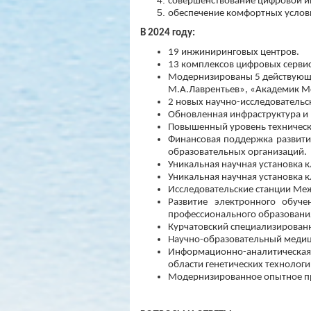
совершенствование цифровой и
обеспечение комфортных услови
В 2024 году:
19 инжиниринговых центров.
13 комплексов цифровых сервис
Модернизированы 5 действующи
М.А.Лаврентьев», «Академик М
2 новых научно-исследовательс
Обновленная инфраструктура и 
Повышенный уровень техническо
Финансовая поддержка развити
образовательных организаций.
Уникальная научная установка 
Уникальная научная установка к
Исследовательские станции Меж
Развитие электронного обуч
профессионального образовани
Курчатовский специализирован
Научно-образовательный медиц
Информационно-аналитическая 
области генетических технологи
Модернизированное опытное пр