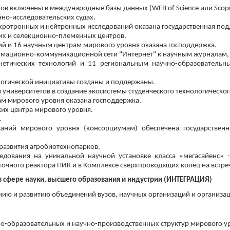
в включены в международные базы данных (WEB of Science или Scopus,
чно-исследовательских судах.
хротронных и нейтронных исследований оказана государственная под
их и селекционно-племенных центров.
ий и 16 научным центрам мирового уровня оказана господдержка.
рмационно-коммуникационной сети "Интернет" к научным журналам, 
нетических технологий и 11 региональным научно-образовательн
логической инициативы созданы и поддержаны.
 университетов в создание экосистемы студенческого технологическо
м мирового уровня оказана господдержка.
их центра мирового уровня.
.
аний мирового уровня (консорциумам) обеспечена государствен
 развития агробиотехнопарков.
дования на уникальной научной установке класса «мегасайенс»
точного реактора ПИК и в Комплексе сверхпроводящих колец на встре
в сфере науки, высшего образования и индустрии (ИНТЕГРАЦИЯ)
нию и развитию объединений вузов, научных организаций и организа
о-образовательных и научно-производственных структур мирового у