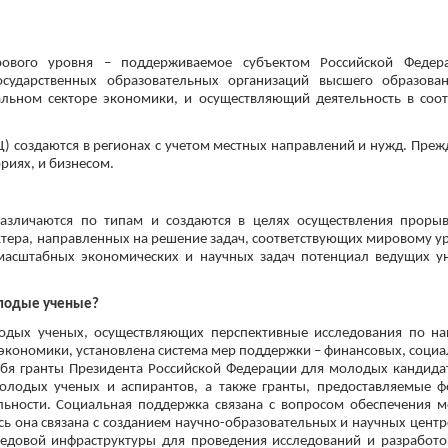
рового уровня – поддерживаемое субъектом Российской Федер
сударственных образовательных организаций высшего образова
льном секторе экономики, и осуществляющий деятельность в соот
 создаются в регионах с учетом местных направлений и нужд. Преж
риях, и бизнесом.
азличаются по типам и создаются в целях осуществления проры
тера, направленных на решение задач, соответствующих мировому у
асштабных экономических и научных задач потенциал ведущих ун
олодые ученые?
одых ученых, осуществляющих перспективные исследования по на
 экономики, установлена система мер поддержки – финансовых, соци
бя гранты Президента Российской Федерации для молодых кандидат
олодых ученых и аспирантов, а также гранты, предоставляемые 
льности. Социальная поддержка связана с вопросом обеспечения м
ь она связана с созданием научно-образовательных и научных центр
редовой инфраструктуры для проведения исследований и разработо