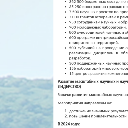
362 500 бюджетных мест для оч
35 250 иностранных граждан пр
7 500 научных проектов по при
7 000 грантов аспирантам в рам
950 сотрудникам научных и обр
900 молодежных лабораторий.
800 руководителей научных и о
600 программ внутрироссийской
приоритетных территорий.
500 субсидий на проведение 
реализации дисциплин в обл
разработок.
300 поддержанных научных прое
156 лабораторий мирового уро
15 центров развития компетенц
Развитие масштабных научных и нау
ЛИДЕРСТВО)
Задача: развитие масштабных научны
Мероприятия направлены на:
достижение значимых результат
повышение привлекательности р
В 2024 году: