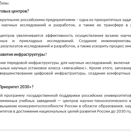
базы.
говых центров?
 крупными российскими предприятиями – одна из приоритетных задач
научных исследований и разработок, а также их трансфере в 
ентров увеличивается эффективность осуществления вузами научн
льных и прикладных исследований. Создание инжиниринговы
езультатов исследований и разработок, а также ускорить процесс и
азвития инфраструктуры
?
ение передовой инфраструктуры для научных исследований, включа
льных научных установок класса «мегасайенс». Кроме этого, заплан
овершенствование цифровой инфраструктуры, создание комфортных
Приоритет 2030»?
й программу государственной поддержки российских университето
ременных учебных заведений — центров научно-технологического 
вышение конкурентоспособности России в области образования, нау
итетов в достижение национальных целей развития России до 2030 го