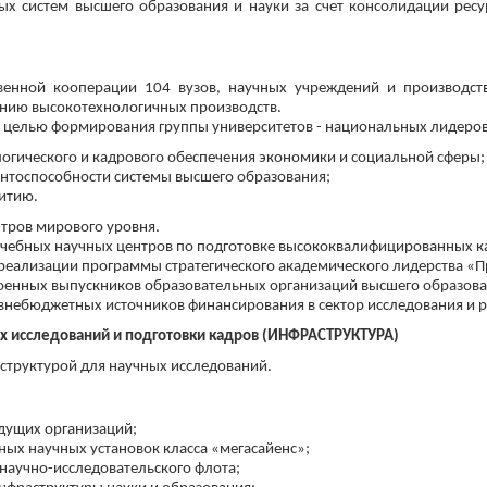
х систем высшего образования и науки за счет консолидации ресу
венной кооперации 104 вузов, научных учреждений и производст
анию высокотехнологичных производств.
 целью формирования группы университетов - национальных лидеров
огического и кадрового обеспечения экономики и социальной сферы;
нтоспособности системы высшего образования;
итию.
тров мирового уровня.
учебных научных центров по подготовке высококвалифицированных ка
реализации программы стратегического академического лидерства «
роенных выпускников образовательных организаций высшего образова
внебюджетных источников финансирования в сектор исследования и р
х исследований и подготовки кадров (ИНФРАСТРУКТУРА)
структурой для научных исследований.
дущих организаций;
ых научных установок класса «мегасайенс»;
научно-исследовательского флота;