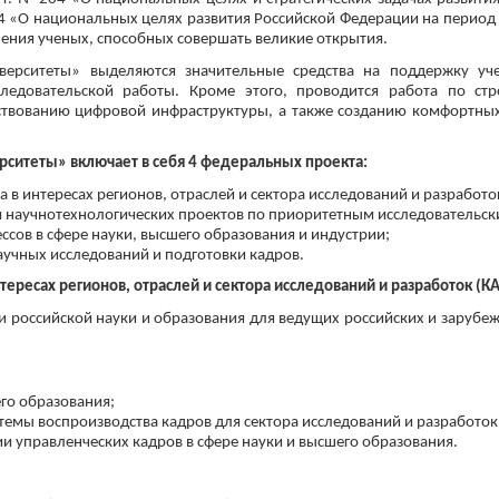
74 «О национальных целях развития Российской Федерации на период 
ения ученых, способных совершать великие открытия.
верситеты» выделяются значительные средства на поддержку уч
ледовательской работы. Кроме этого, проводится работа по стр
ствованию цифровой инфраструктуры, а также созданию комфортных
рситеты» включает в себя 4 федеральных проекта:
а в интересах регионов, отраслей и сектора исследований и разработо
и научнотехнологических проектов по приоритетным исследовательс
сов в сфере науки, высшего образования и индустрии;
аучных исследований и подготовки кадров.
нтересах регионов, отраслей и сектора исследований и разработок (
и российской науки и образования для ведущих российских и зарубе
го образования;
темы воспроизводства кадров для сектора исследований и разработок
 управленческих кадров в сфере науки и высшего образования.