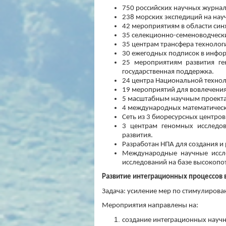
750 российских научных журнало
238 морских экспедиций на нау
42 мероприятиям в области син
35 селекционно-семеноводческ
35 центрам трансфера технолог
30 ежегодных подписок в инфо
25 мероприятиям развития ге
государственная поддержка.
24 центра Национальной техно
19 мероприятий для вовлечения
5 масштабным научным проекта
4 международных математическ
Сеть из 3 биоресурсных центров
3 центрам геномных исследов
развития.
Разработан НПА для создания и
Международные научные иссле
исследований на базе высокопо
Развитие интеграционных процессов 
Задача: усиление мер по стимулирова
Мероприятия направлены на:
создание интеграционных научн