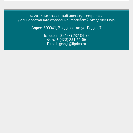
© 2017 Тихоокеанский институт географии
Дальневосточного отделения Российской Академии Наук
Адрес: 690041, Владивосток, ул. Радио, 7
Телефон: 8 (423) 232-06-72
Факс: 8 (423) 231-21-59
E-mail:
geogr@tigdvo.ru