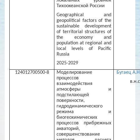
локальных уровней
Тихоокеанской России
Geographical and
geopolitical factors of the
sustainable development
of territorial structures of
the economy and
population at regional and
local levels of Pacific
Russia
2025-2029
124012700500-8
Моделирование
Бугаец А.Н
процессов
в.н.с
взаимодействия
атмосферы и
подстилающей
поверхности,
гидродинамического
режима и
биогеохимических
процессов прибрежных
акваторий,
совершенствование
методов расчета