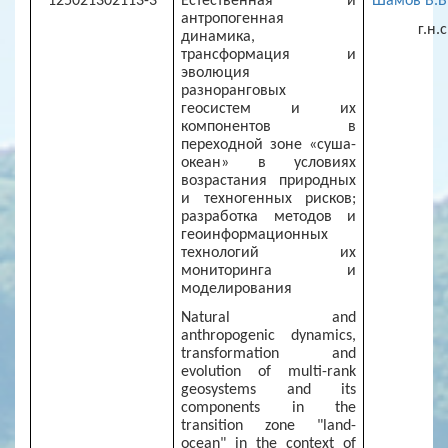
125021302113-3
Естественная и
Шамов В.В
антропогенная
г.н.с
динамика,
трансформация и
эволюция
разноранговых
геосистем и их
компонентов в
переходной зоне «суша-
океан» в условиях
возрастания природных
и техногенных рисков;
разработка методов и
геоинформационных
технологий их
мониторинга и
моделирования
Natural and
anthropogenic dynamics,
transformation and
evolution of multi-rank
geosystems and its
components in the
transition zone "land-
ocean" in the context of