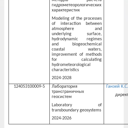
гидрометеорологических
характеристик
Modeling of the processes
of interaction between
atmosphere and
underlying surface,
hydrodynamic regimes
and biogeochemical
coastal waters,
improvement of methods
for calculating
hydrometeorological
characteristics
2024-2028
124053100009-5
Лаборатория
Ганзей К.С
трансграничных
дирек
геосистем
Laboratory of
transboundary geosystems
2024-2026