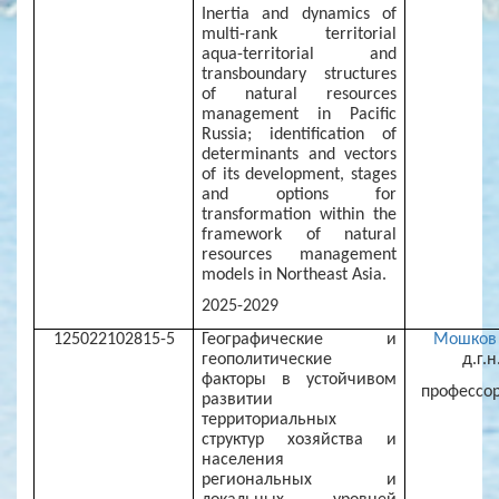
Inertia and dynamics of
multi-rank territorial
aqua-territorial and
transboundary structures
of natural resources
management in Pacific
Russia; identification of
determinants and vectors
of its development, stages
and options for
transformation within the
framework of natural
resources management
models in Northeast Asia.
2025-2029
125022102815-5
Географические и
Мошков 
геополитические
д.г.н.
факторы в устойчивом
профессор,
развитии
территориальных
структур хозяйства и
населения
региональных и