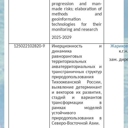
progression and man-
made risks; elaboration of
methods and
geoinformation
technologies for their
monitoring and research
2025-2029
125022102820-9
Инерционность и
Жариков 
динамика
к.г.н.
равноранговых
зам. дир
территориальных
акватерриториальных и
трансграничных структур
природопользования
Тихоокеанской России,
выявление детерминант
и векторов их развития,
стадий и вариантов
трансформации в
рамках моделей
устойчивого
природопользования в
Северо-Восточной Азии.